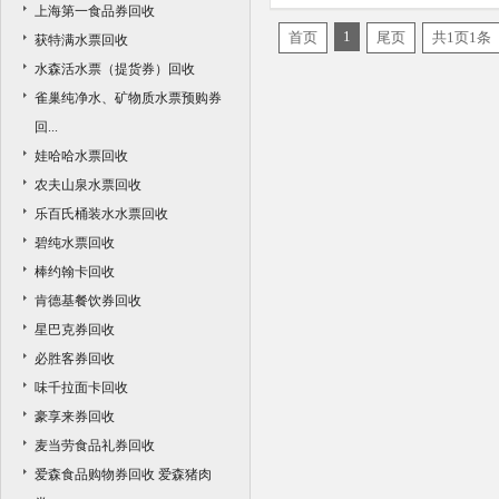
上海第一食品券回收
1
首页
尾页
共1页1条
获特满水票回收
水森活水票（提货券）回收
雀巢纯净水、矿物质水票预购券
回...
娃哈哈水票回收
农夫山泉水票回收
乐百氏桶装水水票回收
碧纯水票回收
棒约翰卡回收
肯德基餐饮券回收
星巴克券回收
必胜客券回收
味千拉面卡回收
豪享来券回收
麦当劳食品礼券回收
爱森食品购物券回收 爱森猪肉