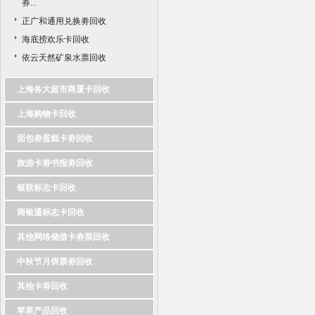
券...
正广和通用兑换劵回收
海底捞欢乐卡回收
依云天然矿泉水票回收
上海各大超市商厦卡回收
上海购物卡回收
面包劵蛋糕卡劵回收
旅游卡劵书报劵回收
银联标志卡回收
商银通标志卡回收
其他网络储值卡劵票回收
中秋节月饼票劵回收
其他卡劵回收
苹果产品回收