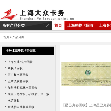
所有产品分类
首页
上海购物卡回收
上海各
首页
>
产品分类
各种水票餐饮卡劵回收
上海交通e充卡回收
商联卡回收
正广和水票回收
正章洗衣券回收
加州斯柏克林水票回收
屈臣氏蒸馏水、矿物质、凉一族
水票回收
【星巴克劵回收】上海星巴克劵
金钱豹自助餐券回收
收商家|上海星巴克劵回收价格