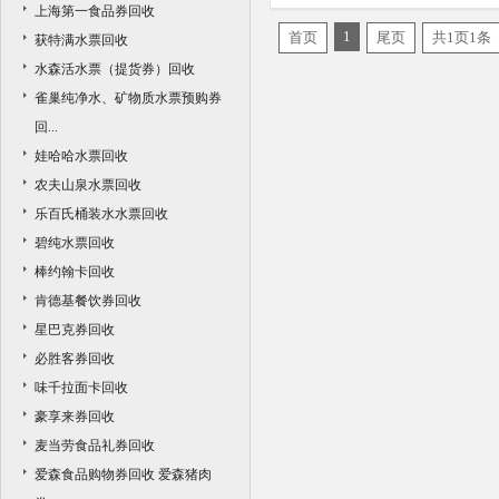
上海第一食品券回收
价格
1
首页
尾页
共1页1条
获特满水票回收
水森活水票（提货券）回收
雀巢纯净水、矿物质水票预购券
回...
娃哈哈水票回收
农夫山泉水票回收
乐百氏桶装水水票回收
碧纯水票回收
棒约翰卡回收
肯德基餐饮券回收
星巴克券回收
必胜客券回收
味千拉面卡回收
豪享来券回收
麦当劳食品礼券回收
爱森食品购物券回收 爱森猪肉