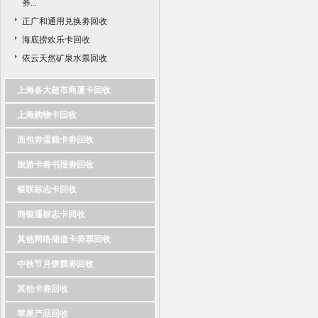
券...
正广和通用兑换劵回收
海底捞欢乐卡回收
依云天然矿泉水票回收
上海各大超市商厦卡回收
上海购物卡回收
面包劵蛋糕卡劵回收
旅游卡劵书报劵回收
银联标志卡回收
商银通标志卡回收
其他网络储值卡劵票回收
中秋节月饼票劵回收
其他卡劵回收
苹果产品回收