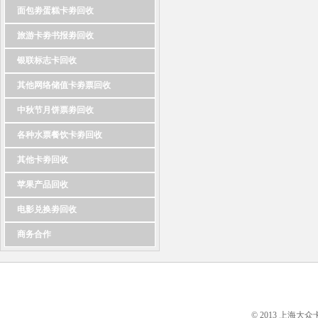
面包劵蛋糕卡劵回收
旅游卡劵书报劵回收
银联标志卡回收
其他网络储值卡劵票回收
中秋节月饼票劵回收
各种水票餐饮卡劵回收
其他卡劵回收
苹果产品回收
电影兑换劵回收
商务合作
© 2013 上海大众