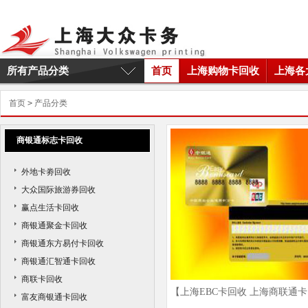
所有产品分类
首页
上海购物卡回收
上海各
首页
>
产品分类
商银通标志卡回收
外地卡劵回收
大众国际旅游券回收
赢点生活卡回收
商银通聚金卡回收
商银通东方易付卡回收
商银通汇智通卡回收
商联卡回收
【上海EBC卡回收 上海商联通
富友商银通卡回收
收】上海EBC卡回收商家及价格