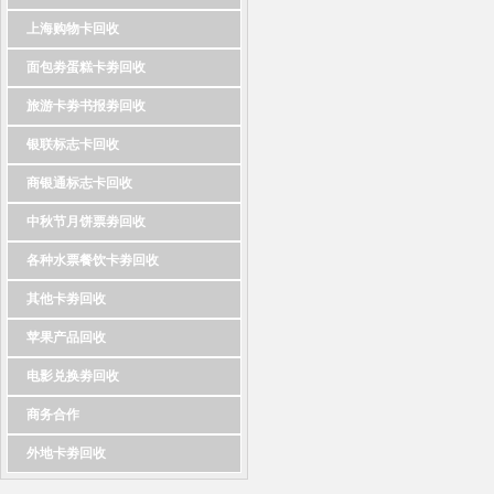
上海购物卡回收
面包劵蛋糕卡劵回收
旅游卡劵书报劵回收
银联标志卡回收
商银通标志卡回收
中秋节月饼票劵回收
各种水票餐饮卡劵回收
其他卡劵回收
苹果产品回收
电影兑换劵回收
商务合作
外地卡劵回收