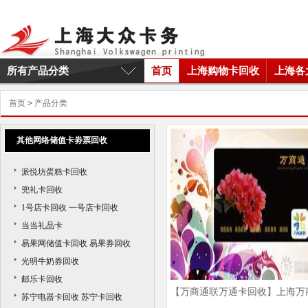
所有产品分类
首页
上海购物卡回收
上海各
首页
>
产品分类
其他网络储值卡劵票回收
派悦坊蛋糕卡回收
兜礼卡回收
1号店卡回收 一号店卡回收
当当礼品卡
易果网储值卡回收 易果券回收
光明牛奶券回收
邮乐卡回收
【万商通联万通卡回收】上海万
苏宁电器卡回收 苏宁卡回收
通联万通卡回收商家|万商通联万