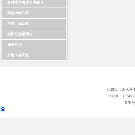
各种水票餐饮卡劵回收
其他卡劵回收
苹果产品回收
电影兑换劵回收
商务合作
外地卡劵回收
© 2013 上海大众
EMAIL：13748
备案号: