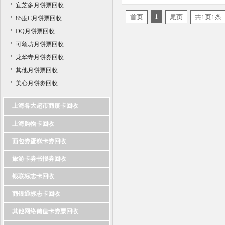
宜芝多月饼票回收
回收价格
1
首页
尾页
共1页1条
85度C月饼票回收
DQ月饼票回收
可颂坊月饼票回收
龙华寺月饼券回收
其他月饼票回收
美心月饼劵回收
上海各大超市商厦卡回收
上海购物卡回收
面包劵蛋糕卡劵回收
旅游卡劵书报劵回收
银联标志卡回收
商银通标志卡回收
其他网络储值卡劵票回收