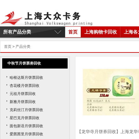
所有产品分类
首页
上海购物卡回收
上海各
首页
>
产品分类
中秋节月饼票劵回收
哈根达斯月饼票回收
杏花楼月饼票回收
元祖月饼票回收
新雅月饼票回收
克莉丝汀月饼票回收
星巴克月饼票回收
面包新语月饼票回收
【龙华寺月饼券回收】上海龙华
爱茜茜里月饼票回收
月饼券回收商家|上海龙华寺月饼