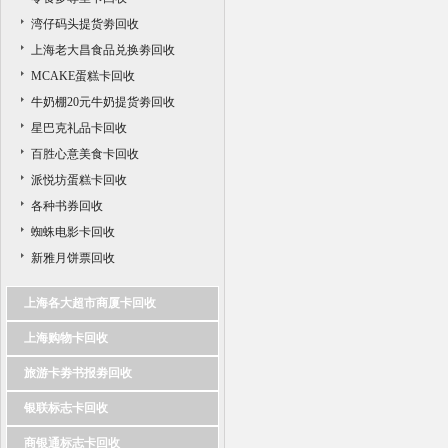
湾仔码头提货劵回收
上海老大昌食品兑换劵回收
MCAKE蛋糕卡回收
牛奶棚20元牛奶提货劵回收
星巴克礼品卡回收
百胜心意美食卡回收
派悦坊蛋糕卡回收
各种书券回收
蜘蛛电影卡回收
新雅月饼票回收
上海各大超市商厦卡回收
上海购物卡回收
旅游卡劵书报劵回收
银联标志卡回收
商银通标志卡回收