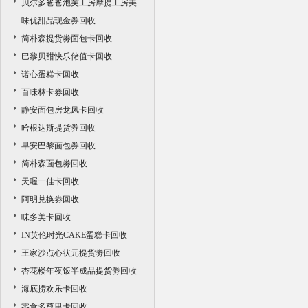
贝尔多爸爸泡芙工房摩提工房美
味优甜品现金券回收
简朴森提货劵面包卡回收
巴黎贝甜快乐储值卡回收
诺心蛋糕卡回收
百味林卡券回收
静安面包房龙凤卡回收
哈根达斯提货券回收
早安巴黎面包券回收
简朴森面包劵回收
天喔一佳卡回收
阿明兑换劵回收
味多美卡回收
IN英伦时光CAKE蛋糕卡回收
王家沙点心状元提货劵回收
杏花楼年夜饭半成品提货劵回收
海底捞欢乐卡回收
零食多尊里卡回收