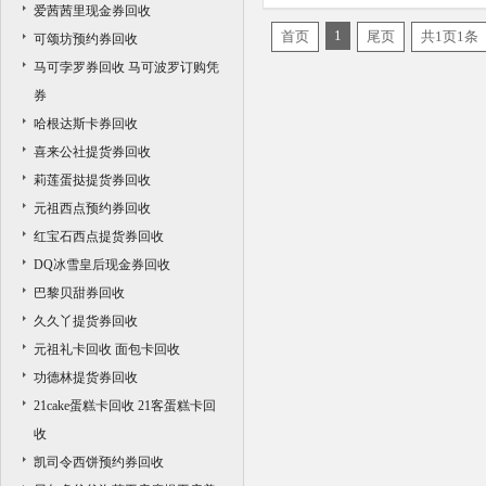
爱茜茜里现金券回收
1
首页
尾页
共1页1条
可颂坊预约券回收
马可孛罗券回收 马可波罗订购凭
券
哈根达斯卡券回收
喜来公社提货券回收
莉莲蛋挞提货券回收
元祖西点预约券回收
红宝石西点提货券回收
DQ冰雪皇后现金券回收
巴黎贝甜券回收
久久丫提货券回收
元祖礼卡回收 面包卡回收
功德林提货券回收
21cake蛋糕卡回收 21客蛋糕卡回
收
凯司令西饼预约券回收