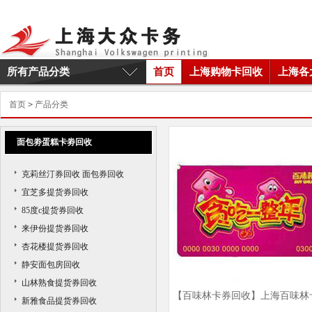
所有产品分类
首页
上海购物卡回收
上海各
首页
>
产品分类
面包劵蛋糕卡劵回收
克莉丝汀券回收 面包券回收
宜芝多提货券回收
85度c提货券回收
来伊份提货券回收
杏花楼提货券回收
静安面包房回收
山林熟食提货券回收
【百味林卡券回收】上海百味林
新雅食品提货券回收
券回收商家