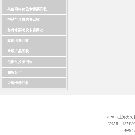
其他网络储值卡劵票回收
中秋节月饼票劵回收
各种水票餐饮卡劵回收
其他卡劵回收
苹果产品回收
电影兑换劵回收
商务合作
外地卡劵回收
© 2013 上海大众
EMAIL：13748
备案号: