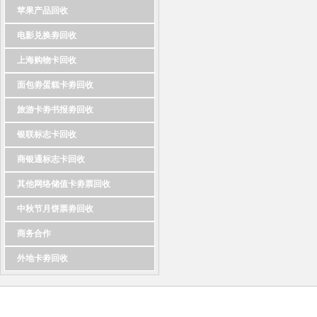
苹果产品回收
电影兑换劵回收
上海购物卡回收
面包劵蛋糕卡劵回收
旅游卡劵书报劵回收
银联标志卡回收
商银通标志卡回收
其他网络储值卡劵票回收
中秋节月饼票劵回收
商务合作
外地卡劵回收