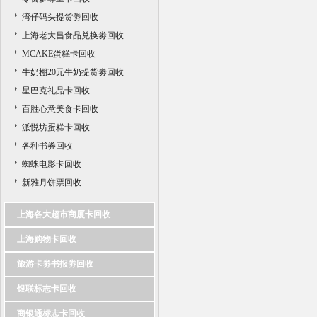
湾仔码头提货劵回收
上海老大昌食品兑换劵回收
MCAKE蛋糕卡回收
牛奶棚20元牛奶提货劵回收
星巴克礼品卡回收
百胜心意美食卡回收
派悦坊蛋糕卡回收
各种书券回收
蜘蛛电影卡回收
新雅月饼票回收
上海各大超市商厦卡回收
上海购物卡回收
旅游卡劵书报劵回收
银联标志卡回收
商银通标志卡回收