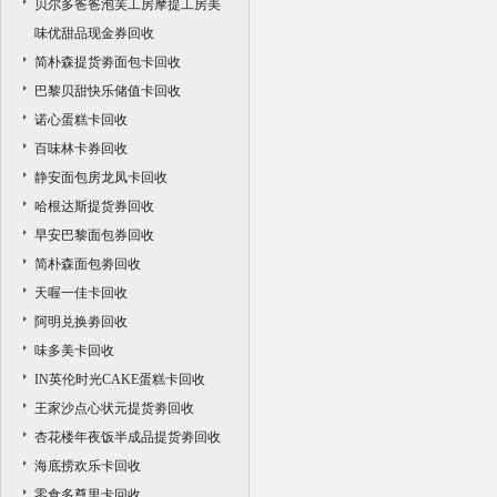
贝尔多爸爸泡芙工房摩提工房美
味优甜品现金券回收
简朴森提货劵面包卡回收
巴黎贝甜快乐储值卡回收
诺心蛋糕卡回收
百味林卡券回收
静安面包房龙凤卡回收
哈根达斯提货券回收
早安巴黎面包券回收
简朴森面包劵回收
天喔一佳卡回收
阿明兑换劵回收
味多美卡回收
IN英伦时光CAKE蛋糕卡回收
王家沙点心状元提货劵回收
杏花楼年夜饭半成品提货劵回收
海底捞欢乐卡回收
零食多尊里卡回收