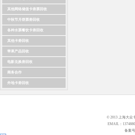
其他网络储值卡劵票回收
中秋节月饼票劵回收
各种水票餐饮卡劵回收
其他卡劵回收
苹果产品回收
电影兑换劵回收
商务合作
外地卡劵回收
© 2013 上海大众
EMAIL：13748
备案号: