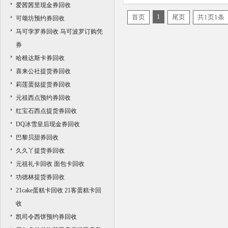
爱茜茜里现金券回收
1
首页
尾页
共1页1条
可颂坊预约券回收
马可孛罗券回收 马可波罗订购凭
券
哈根达斯卡券回收
喜来公社提货券回收
莉莲蛋挞提货券回收
元祖西点预约券回收
红宝石西点提货券回收
DQ冰雪皇后现金券回收
巴黎贝甜券回收
久久丫提货券回收
元祖礼卡回收 面包卡回收
功德林提货券回收
21cake蛋糕卡回收 21客蛋糕卡回
收
凯司令西饼预约券回收