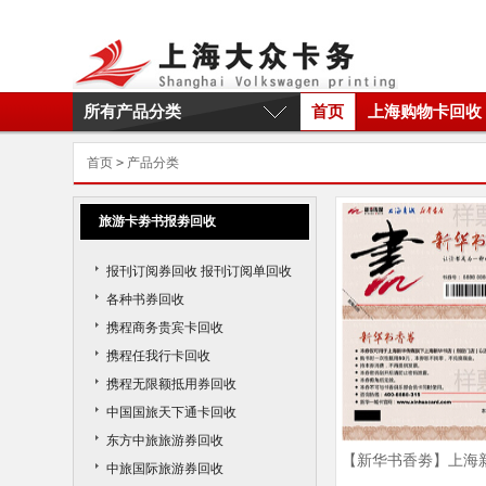
所有产品分类
首页
上海购物卡回收
首页
>
产品分类
旅游卡劵书报劵回收
报刊订阅券回收 报刊订阅单回收
各种书券回收
携程商务贵宾卡回收
携程任我行卡回收
携程无限额抵用券回收
中国国旅天下通卡回收
东方中旅旅游券回收
【新华书香劵】上海
中旅国际旅游券回收
收|新华书香劵回收商