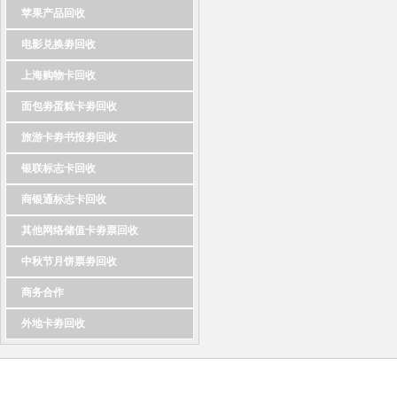
苹果产品回收
电影兑换劵回收
上海购物卡回收
面包劵蛋糕卡劵回收
旅游卡劵书报劵回收
银联标志卡回收
商银通标志卡回收
其他网络储值卡劵票回收
中秋节月饼票劵回收
商务合作
外地卡劵回收