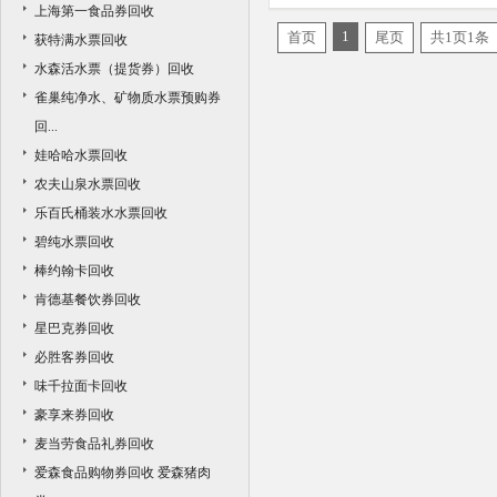
上海第一食品券回收
克林水票回收商家
1
首页
尾页
共1页1条
获特满水票回收
水森活水票（提货券）回收
雀巢纯净水、矿物质水票预购券
回...
娃哈哈水票回收
农夫山泉水票回收
乐百氏桶装水水票回收
碧纯水票回收
棒约翰卡回收
肯德基餐饮券回收
星巴克券回收
必胜客券回收
味千拉面卡回收
豪享来券回收
麦当劳食品礼券回收
爱森食品购物券回收 爱森猪肉