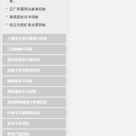
券...
正广和通用兑换劵回收
海底捞欢乐卡回收
依云天然矿泉水票回收
上海各大超市商厦卡回收
上海购物卡回收
面包劵蛋糕卡劵回收
旅游卡劵书报劵回收
银联标志卡回收
商银通标志卡回收
其他网络储值卡劵票回收
中秋节月饼票劵回收
其他卡劵回收
苹果产品回收